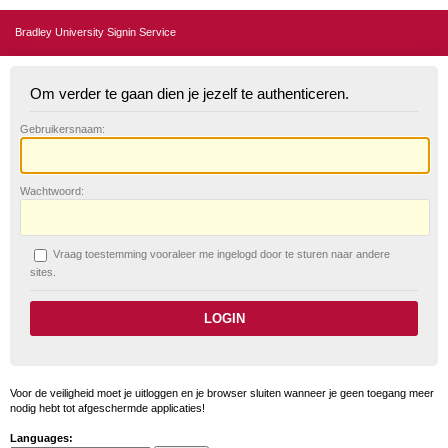
Bradley University Signin Service
Om verder te gaan dien je jezelf te authenticeren.
G
ebruikersnaam:
W
achtwoord:
V
raag toestemming vooraleer me ingelogd door te sturen naar andere
sites.
Voor de veiligheid moet je uitloggen en je browser sluiten wanneer je geen toegang meer
nodig hebt tot afgeschermde applicaties!
Languages: