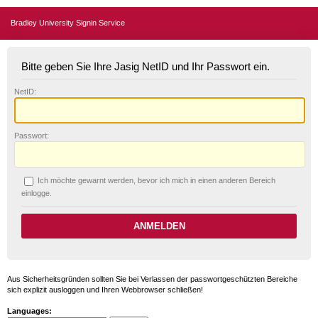
Bradley University Signin Service
Bitte geben Sie Ihre Jasig NetID und Ihr Passwort ein.
N
etID:
P
asswort:
Ich möchte ge
w
arnt werden, bevor ich mich in einen anderen Bereich
einlogge.
Aus Sicherheitsgründen sollten Sie bei Verlassen der passwortgeschützten Bereiche
sich explizit ausloggen und Ihren Webbrowser schließen!
Languages: