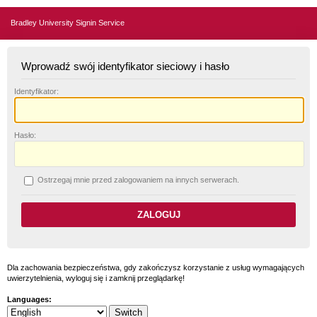
Bradley University Signin Service
Wprowadź swój identyfikator sieciowy i hasło
I
dentyfikator:
H
asło:
O
strzegaj mnie przed zalogowaniem na innych serwerach.
Dla zachowania bezpieczeństwa, gdy zakończysz korzystanie z usług wymagających
uwierzytelnienia, wyloguj się i zamknij przeglądarkę!
Languages: