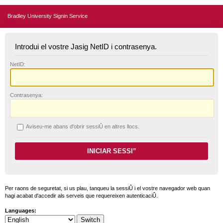
Bradley University Signin Service
Introdui el vostre Jasig NetID i contrasenya.
N
etID:
C
ontrasenya:
A
viseu-me abans d'obrir sessiÛ en altres llocs.
Per raons de seguretat, si us plau, tanqueu la sessiÛ i el vostre navegador web quan
hagi acabat d'accedir als serveis que requereixen autenticaciÛ.
Languages: