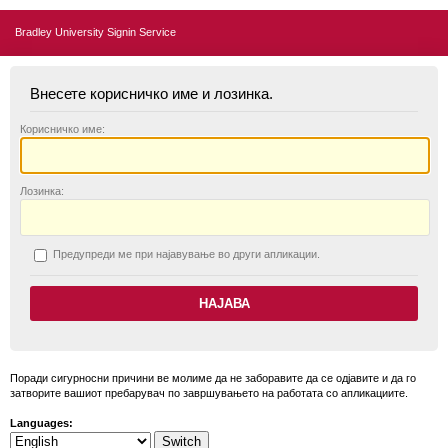
Bradley University Signin Service
Внесете корисничко име и лозинка.
К
орисничко име:
Л
озинка:
П
редупреди ме при најавување во други апликации.
Поради сигурносни причини ве молиме да не заборавите да се одјавите и да го
затворите вашиот пребарувач по завршувањето на работата со апликациите.
Languages: