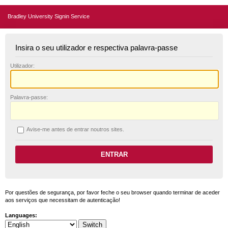
Bradley University Signin Service
Insira o seu utilizador e respectiva palavra-passe
U
tilizador:
P
alavra-passe:
A
vise-me antes de entrar noutros sites.
Por questões de segurança, por favor feche o seu browser quando terminar de aceder
aos serviços que necessitam de autenticação!
Languages: