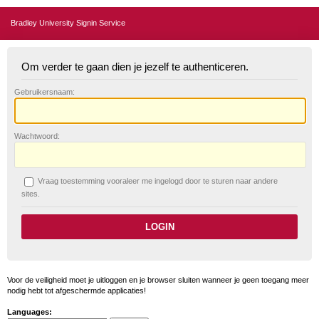
Bradley University Signin Service
Om verder te gaan dien je jezelf te authenticeren.
G
ebruikersnaam:
W
achtwoord:
V
raag toestemming vooraleer me ingelogd door te sturen naar andere
sites.
Voor de veiligheid moet je uitloggen en je browser sluiten wanneer je geen toegang meer
nodig hebt tot afgeschermde applicaties!
Languages: