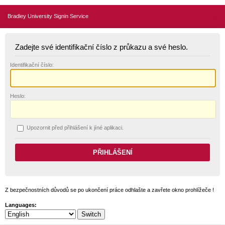
Bradley University Signin Service
Zadejte své identifikační číslo z průkazu a své heslo.
I
dentifikační číslo:
H
eslo:
U
pozornit před přihlášení k jíné aplikaci.
Z bezpečnostních důvodů se po ukončení práce odhlašte a zavřete okno prohlížeče !
Languages: