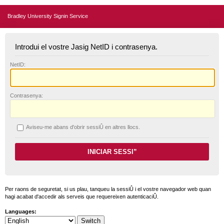
Bradley University Signin Service
Introdui el vostre Jasig NetID i contrasenya.
N
etID:
C
ontrasenya:
A
viseu-me abans d'obrir sessiÛ en altres llocs.
Per raons de seguretat, si us plau, tanqueu la sessiÛ i el vostre navegador web quan
hagi acabat d'accedir als serveis que requereixen autenticaciÛ.
Languages: