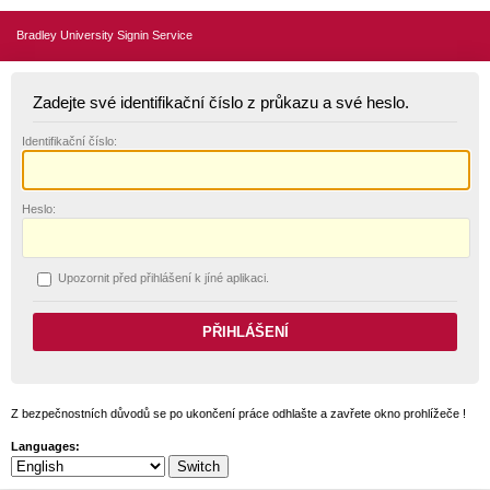
Bradley University Signin Service
Zadejte své identifikační číslo z průkazu a své heslo.
I
dentifikační číslo:
H
eslo:
U
pozornit před přihlášení k jíné aplikaci.
Z bezpečnostních důvodů se po ukončení práce odhlašte a zavřete okno prohlížeče !
Languages: