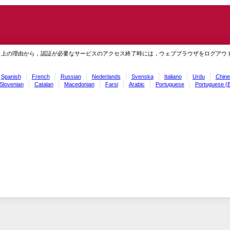
ィ上の理由から，認証が必要なサービスのアクセス終了時には，ウェブブラウザをログアウ
Spanish
French
Russian
Nederlands
Svenska
Italiano
Urdu
Chine
Slovenian
Catalan
Macedonian
Farsi
Arabic
Portuguese
Portuguese (B