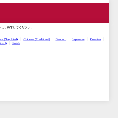
トし，終了してください．
se (Simplified)
Chinese (Traditional)
Deutsch
Japanese
Croatian
razil)
Polish