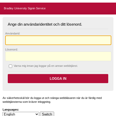
Bradley University Signin Service
Ange din användaridentitet och ditt lösenord.
A
nvändarid:
L
ösenord:
V
arna mig innan jag loggar på en annan webbtjänst.
Av säkerhetsskäl bör du logga ut och stänga webbläsaren när du är färdig med
webbtjänsterna som kräver inloggning.
Languages: