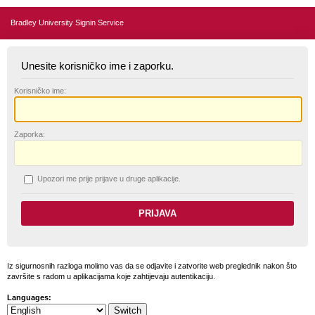
Bradley University Signin Service
Unesite korisničko ime i zaporku.
K
orisničko ime:
Z
aporka:
U
pozori me prije prijave u druge aplikacije.
Iz sigurnosnih razloga molimo vas da se odjavite i zatvorite web preglednik nakon što
završite s radom u aplikacijama koje zahtijevaju autentikaciju.
Languages: