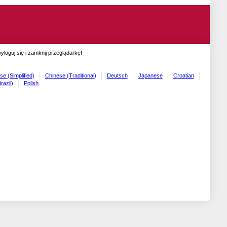
oguj się i zamknij przeglądarkę!
se (Simplified)
Chinese (Traditional)
Deutsch
Japanese
Croatian
razil)
Polish