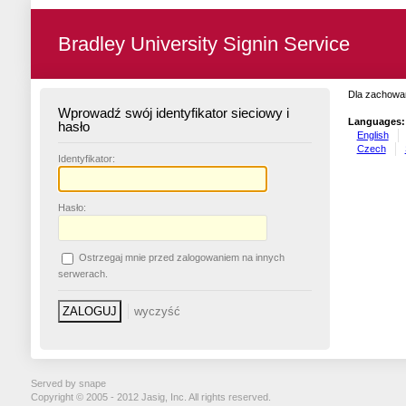
Bradley University Signin Service
Dla zachowan
Wprowadź swój identyfikator sieciowy i
Languages:
hasło
English
Czech
I
dentyfikator:
H
asło:
O
strzegaj mnie przed zalogowaniem na innych
serwerach.
Served by snape
Copyright © 2005 - 2012 Jasig, Inc. All rights reserved.