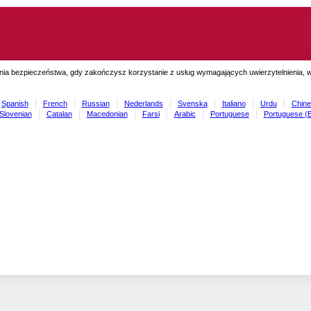
ia bezpieczeństwa, gdy zakończysz korzystanie z usług wymagających uwierzytelnienia, wyl
Spanish
French
Russian
Nederlands
Svenska
Italiano
Urdu
Chine
Slovenian
Catalan
Macedonian
Farsi
Arabic
Portuguese
Portuguese (B