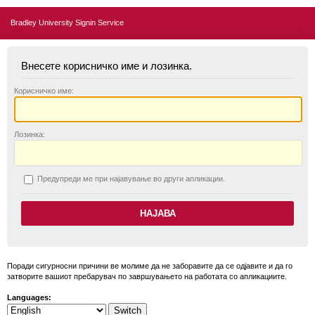
Bradley University Signin Service
Внесете корисничко име и лозинка.
К
орисничко име:
Л
озинка:
П
редупреди ме при најавување во други апликации.
Поради сигурносни причини ве молиме да не заборавите да се одјавите и да го
затворите вашиот пребарувач по завршувањето на работата со апликациите.
Languages: