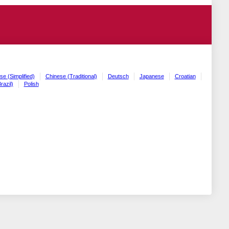
se (Simplified)
Chinese (Traditional)
Deutsch
Japanese
Croatian
razil)
Polish