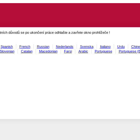
ních důvodů se po ukončení práce odhlašte a zavřete okno prohlížeče !
Spanish
French
Russian
Nederlands
Svenska
Italiano
Urdu
Chine
Slovenian
Catalan
Macedonian
Farsi
Arabic
Portuguese
Portuguese (B