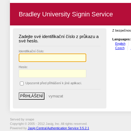
Bradley University Signin Service
Z bezpečnost
Zadejte své identifikační číslo z průkazu a
Languages:
své heslo.
English
Czech
I
dentifikační číslo:
H
eslo:
U
pozornit před přihlášení k jíné aplikaci.
Served by snape
Copyright © 2005 - 2012 Jasig, Inc. All rights reserved.
Powered by
Jasig Central Authentication Service 3.5.2.1