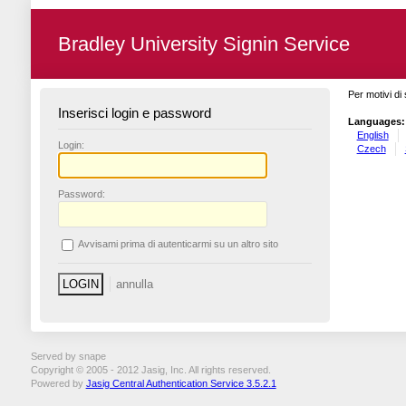
Bradley University Signin Service
Per motivi di 
Inserisci login e password
Languages:
English
L
ogin:
Czech
P
assword:
A
vvisami prima di autenticarmi su un altro sito
Served by snape
Copyright © 2005 - 2012 Jasig, Inc. All rights reserved.
Powered by
Jasig Central Authentication Service 3.5.2.1