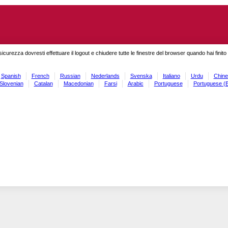
sicurezza dovresti effettuare il logout e chiudere tutte le finestre del browser quando hai finit
Spanish
French
Russian
Nederlands
Svenska
Italiano
Urdu
Chine
Slovenian
Catalan
Macedonian
Farsi
Arabic
Portuguese
Portuguese (B