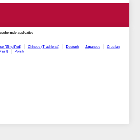
geschermde applicaties!
se (Simplified)
Chinese (Traditional)
Deutsch
Japanese
Croatian
razil)
Polish