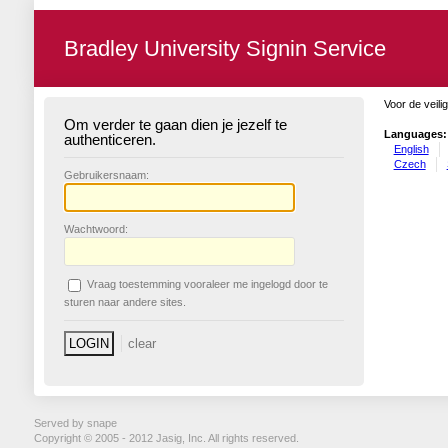
Bradley University Signin Service
Voor de veili
Om verder te gaan dien je jezelf te
Languages:
authenticeren.
English
Czech
G
ebruikersnaam:
W
achtwoord:
V
raag toestemming vooraleer me ingelogd door te
sturen naar andere sites.
Served by snape
Copyright © 2005 - 2012 Jasig, Inc. All rights reserved.