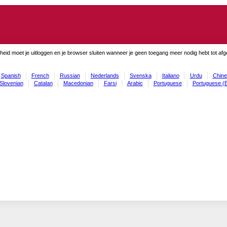
gheid moet je uitloggen en je browser sluiten wanneer je geen toegang meer nodig hebt tot af
Spanish
French
Russian
Nederlands
Svenska
Italiano
Urdu
Chine
Slovenian
Catalan
Macedonian
Farsi
Arabic
Portuguese
Portuguese (B