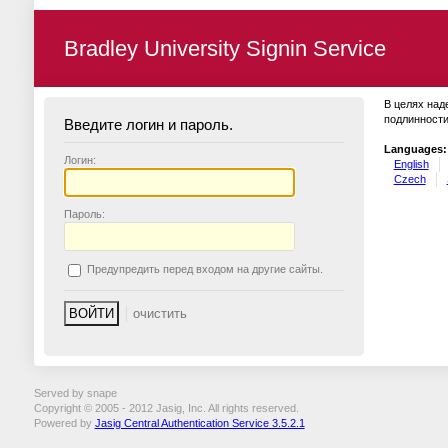
Bradley University Signin Service
В целях над
подлинности
Введите логин и пароль.
Languages:
Логин:
English
Czech
П
ароль:
П
редупредить перед входом на другие сайты.
Served by snape
Copyright © 2005 - 2012 Jasig, Inc. All rights reserved.
Powered by
Jasig Central Authentication Service 3.5.2.1