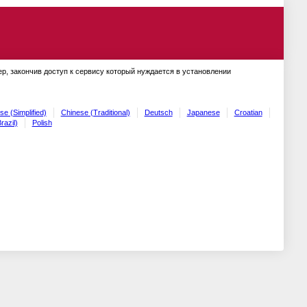
ер, закончив доступ к сервису который нуждается в установлении
se (Simplified)
Chinese (Traditional)
Deutsch
Japanese
Croatian
razil)
Polish