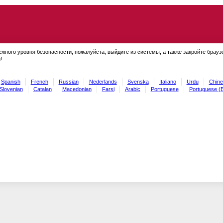
ежного уровня безопасности, пожалуйста, выйдите из системы, а также закройте брауз
!
Spanish
French
Russian
Nederlands
Svenska
Italiano
Urdu
Chine
Slovenian
Catalan
Macedonian
Farsi
Arabic
Portuguese
Portuguese (B