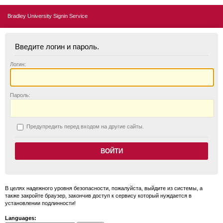
Bradley University Signin Service
Введите логин и пароль.
Логин:
П
ароль:
П
редупредить перед входом на другие сайты.
В целях надежного уровня безопасности, пожалуйста, выйдите из системы, а
также закройте браузер, закончив доступ к сервису который нуждается в
установлении подлинности!
Languages: