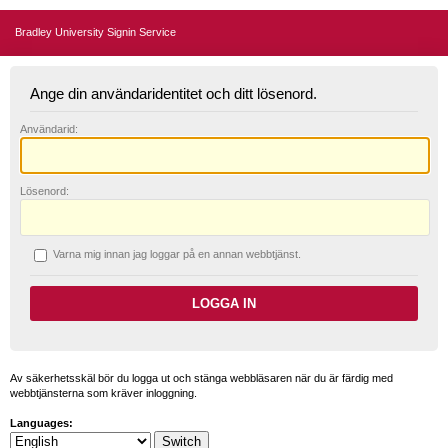
Bradley University Signin Service
Ange din användaridentitet och ditt lösenord.
A
nvändarid:
L
ösenord:
V
arna mig innan jag loggar på en annan webbtjänst.
Av säkerhetsskäl bör du logga ut och stänga webbläsaren när du är färdig med
webbtjänsterna som kräver inloggning.
Languages: