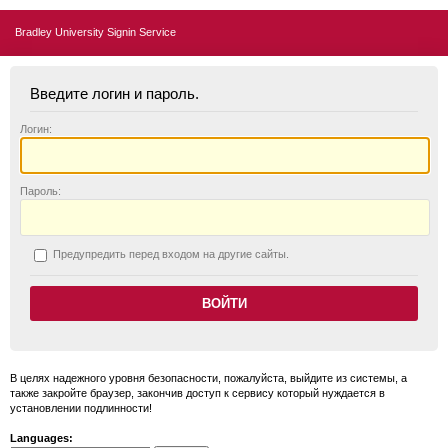
Bradley University Signin Service
Введите логин и пароль.
Логин:
П
ароль:
П
редупредить перед входом на другие сайты.
В целях надежного уровня безопасности, пожалуйста, выйдите из системы, а
также закройте браузер, закончив доступ к сервису который нуждается в
установлении подлинности!
Languages: