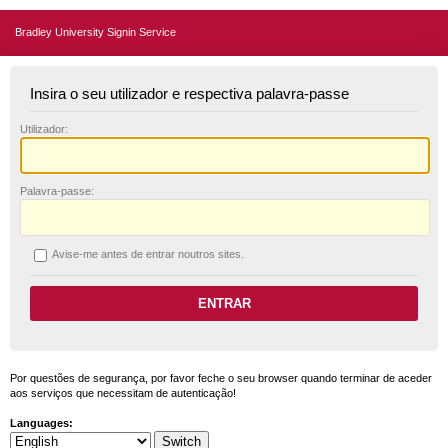
Bradley University Signin Service
Insira o seu utilizador e respectiva palavra-passe
U
tilizador:
P
alavra-passe:
A
vise-me antes de entrar noutros sites.
Por questões de segurança, por favor feche o seu browser quando terminar de aceder
aos serviços que necessitam de autenticação!
Languages: