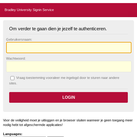
Bradley University Signin Service
Om verder te gaan dien je jezelf te authenticeren.
G
ebruikersnaam:
W
achtwoord:
V
raag toestemming vooraleer me ingelogd door te sturen naar andere
sites.
Voor de veiligheid moet je uitloggen en je browser sluiten wanneer je geen toegang meer
nodig hebt tot afgeschermde applicaties!
Languages: