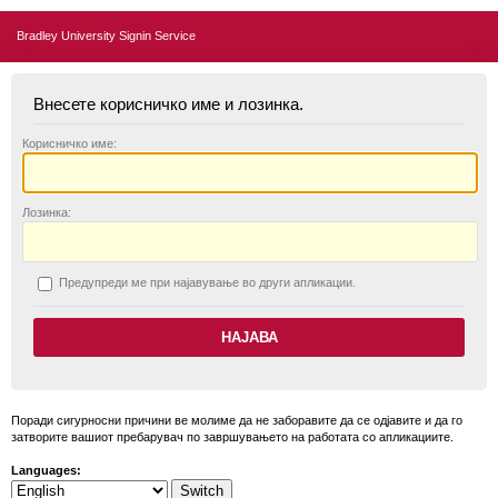
Bradley University Signin Service
Внесете корисничко име и лозинка.
К
орисничко име:
Л
озинка:
П
редупреди ме при најавување во други апликации.
Поради сигурносни причини ве молиме да не заборавите да се одјавите и да го
затворите вашиот пребарувач по завршувањето на работата со апликациите.
Languages: