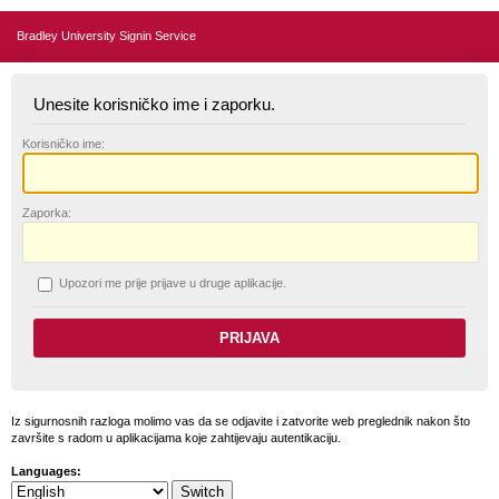
Bradley University Signin Service
Unesite korisničko ime i zaporku.
K
orisničko ime:
Z
aporka:
U
pozori me prije prijave u druge aplikacije.
Iz sigurnosnih razloga molimo vas da se odjavite i zatvorite web preglednik nakon što
završite s radom u aplikacijama koje zahtijevaju autentikaciju.
Languages: