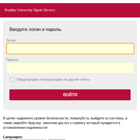
Bradley University Signin Service
Введите логин и пароль.
Логин:
П
ароль:
П
редупредить перед входом на другие сайты.
В целях надежного уровня безопасности, пожалуйста, выйдите из системы, а
также закройте браузер, закончив доступ к сервису который нуждается в
установлении подлинности!
Languages: