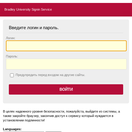
Bradley University Signin Service
Введите логин и пароль.
Логин:
П
ароль:
П
редупредить перед входом на другие сайты.
В целях надежного уровня безопасности, пожалуйста, выйдите из системы, а
также закройте браузер, закончив доступ к сервису который нуждается в
установлении подлинности!
Languages: