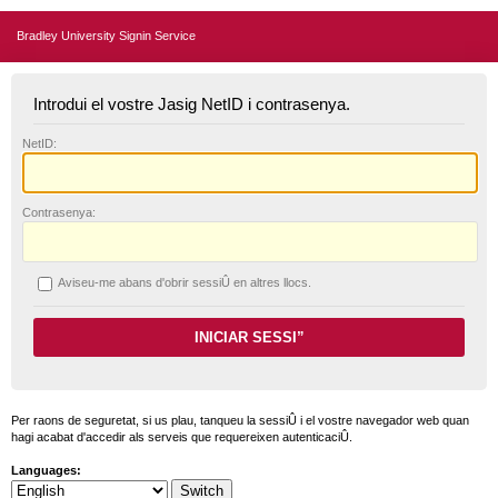
Bradley University Signin Service
Introdui el vostre Jasig NetID i contrasenya.
N
etID:
C
ontrasenya:
A
viseu-me abans d'obrir sessiÛ en altres llocs.
Per raons de seguretat, si us plau, tanqueu la sessiÛ i el vostre navegador web quan
hagi acabat d'accedir als serveis que requereixen autenticaciÛ.
Languages: