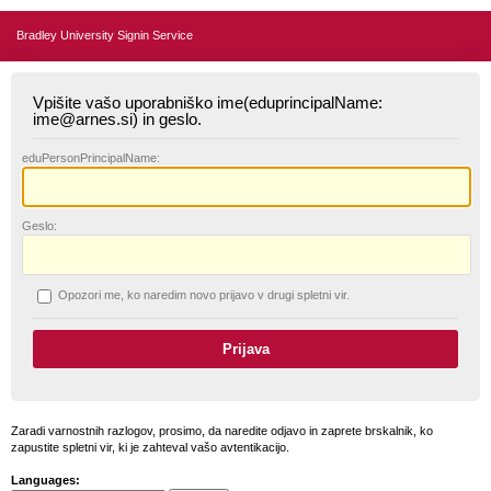
Bradley University Signin Service
Vpišite vašo uporabniško ime(eduprincipalName:
ime@arnes.si) in geslo.
edu
PersonPrincipalName:
G
eslo:
O
pozori me, ko naredim novo prijavo v drugi spletni vir.
Zaradi varnostnih razlogov, prosimo, da naredite odjavo in zaprete brskalnik, ko
zapustite spletni vir, ki je zahteval vašo avtentikacijo.
Languages: