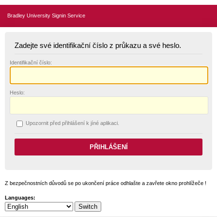
Bradley University Signin Service
Zadejte své identifikační číslo z průkazu a své heslo.
I
dentifikační číslo:
H
eslo:
U
pozornit před přihlášení k jíné aplikaci.
Z bezpečnostních důvodů se po ukončení práce odhlašte a zavřete okno prohlížeče !
Languages: