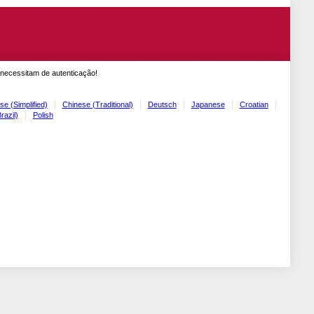
 necessitam de autenticação!
se (Simplified)
Chinese (Traditional)
Deutsch
Japanese
Croatian
razil)
Polish