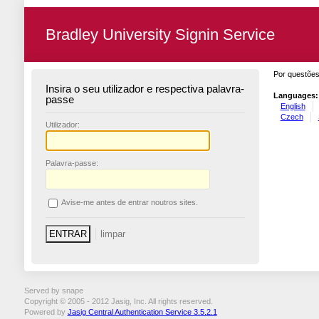
Bradley University Signin Service
Por questões
Insira o seu utilizador e respectiva palavra-
Languages:
passe
English
Czech
U
tilizador:
P
alavra-passe:
A
vise-me antes de entrar noutros sites.
Served by snape
Copyright © 2005 - 2012 Jasig, Inc. All rights reserved.
Powered by
Jasig Central Authentication Service 3.5.2.1