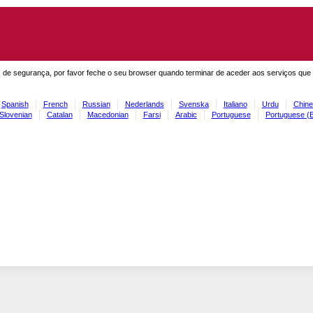
 de segurança, por favor feche o seu browser quando terminar de aceder aos serviços que
Spanish
French
Russian
Nederlands
Svenska
Italiano
Urdu
Chine
Slovenian
Catalan
Macedonian
Farsi
Arabic
Portuguese
Portuguese (B