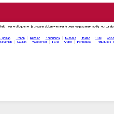
gheid moet je uitloggen en je browser sluiten wanneer je geen toegang meer nodig hebt tot af
Spanish
French
Russian
Nederlands
Svenska
Italiano
Urdu
Chine
Slovenian
Catalan
Macedonian
Farsi
Arabic
Portuguese
Portuguese (B