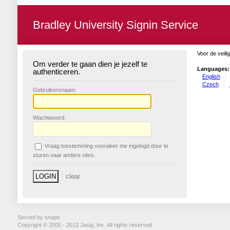
Bradley University Signin Service
Voor de veili
Om verder te gaan dien je jezelf te
Languages:
authenticeren.
English
Czech
G
ebruikersnaam:
W
achtwoord:
V
raag toestemming vooraleer me ingelogd door te
sturen naar andere sites.
Served by snape
Copyright © 2005 - 2012 Jasig, Inc. All rights reserved.