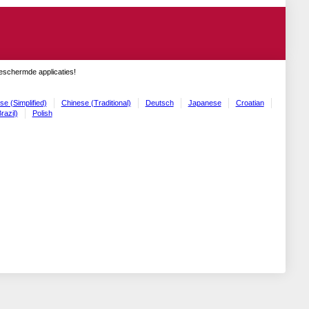
geschermde applicaties!
se (Simplified)
Chinese (Traditional)
Deutsch
Japanese
Croatian
razil)
Polish