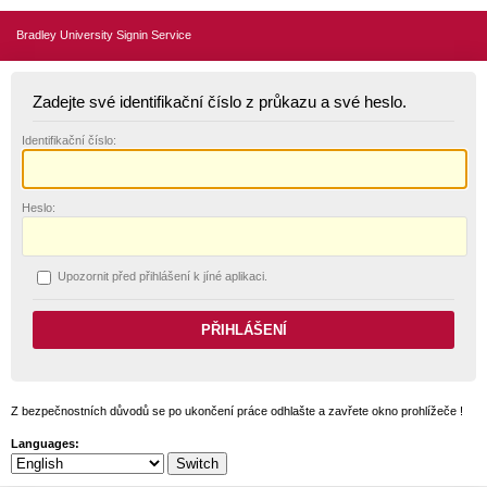
Bradley University Signin Service
Zadejte své identifikační číslo z průkazu a své heslo.
I
dentifikační číslo:
H
eslo:
U
pozornit před přihlášení k jíné aplikaci.
Z bezpečnostních důvodů se po ukončení práce odhlašte a zavřete okno prohlížeče !
Languages: