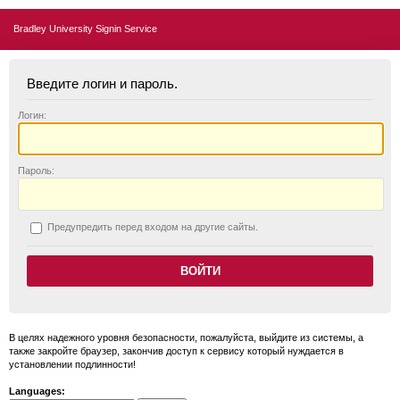
Bradley University Signin Service
Введите логин и пароль.
Логин:
П
ароль:
П
редупредить перед входом на другие сайты.
В целях надежного уровня безопасности, пожалуйста, выйдите из системы, а
также закройте браузер, закончив доступ к сервису который нуждается в
установлении подлинности!
Languages: