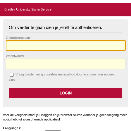
Bradley University Signin Service
Om verder te gaan dien je jezelf te authenticeren.
G
ebruikersnaam:
W
achtwoord:
V
raag toestemming vooraleer me ingelogd door te sturen naar andere
sites.
Voor de veiligheid moet je uitloggen en je browser sluiten wanneer je geen toegang meer
nodig hebt tot afgeschermde applicaties!
Languages: