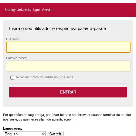
Bradley University Signin Service
Insira o seu utilizador e respectiva palavra-passe
U
tilizador:
P
alavra-passe:
A
vise-me antes de entrar noutros sites.
Por questões de segurança, por favor feche o seu browser quando terminar de aceder
aos serviços que necessitam de autenticação!
Languages: