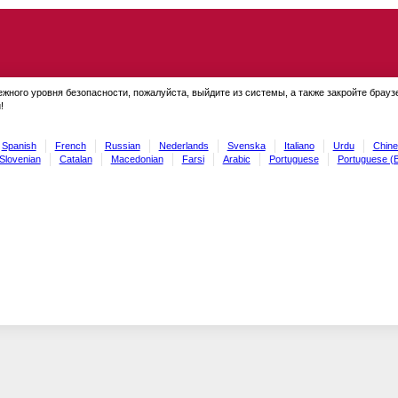
ежного уровня безопасности, пожалуйста, выйдите из системы, а также закройте брауз
!
Spanish
French
Russian
Nederlands
Svenska
Italiano
Urdu
Chine
Slovenian
Catalan
Macedonian
Farsi
Arabic
Portuguese
Portuguese (B