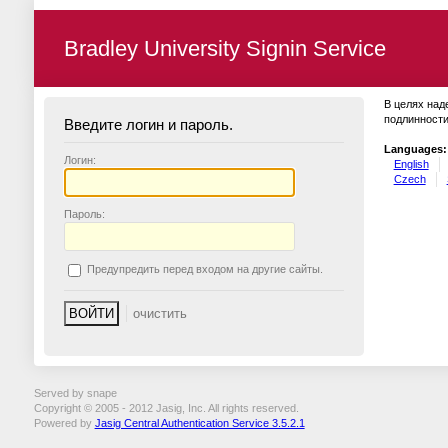
Bradley University Signin Service
В целях над
подлинности
Введите логин и пароль.
Languages:
Логин:
English
Czech
П
ароль:
П
редупредить перед входом на другие сайты.
Served by snape
Copyright © 2005 - 2012 Jasig, Inc. All rights reserved.
Powered by
Jasig Central Authentication Service 3.5.2.1