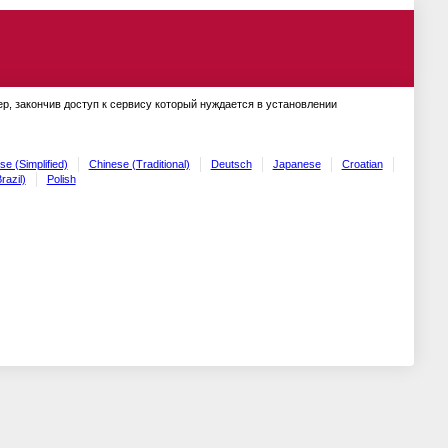
ер, закончив доступ к сервису который нуждается в установлении
se (Simplified)
Chinese (Traditional)
Deutsch
Japanese
Croatian
razil)
Polish