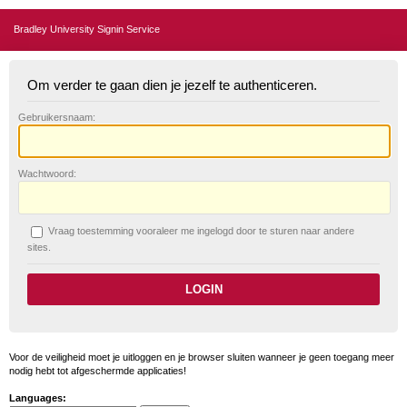
Bradley University Signin Service
Om verder te gaan dien je jezelf te authenticeren.
G
ebruikersnaam:
W
achtwoord:
V
raag toestemming vooraleer me ingelogd door te sturen naar andere
sites.
Voor de veiligheid moet je uitloggen en je browser sluiten wanneer je geen toegang meer
nodig hebt tot afgeschermde applicaties!
Languages: