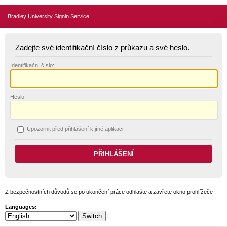
Bradley University Signin Service
Zadejte své identifikační číslo z průkazu a své heslo.
I
dentifikační číslo:
H
eslo:
U
pozornit před přihlášení k jíné aplikaci.
Z bezpečnostních důvodů se po ukončení práce odhlašte a zavřete okno prohlížeče !
Languages: