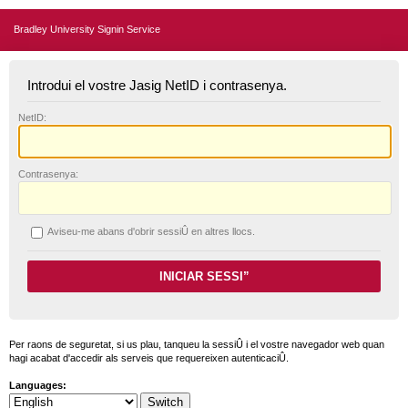
Bradley University Signin Service
Introdui el vostre Jasig NetID i contrasenya.
N
etID:
C
ontrasenya:
A
viseu-me abans d'obrir sessiÛ en altres llocs.
Per raons de seguretat, si us plau, tanqueu la sessiÛ i el vostre navegador web quan
hagi acabat d'accedir als serveis que requereixen autenticaciÛ.
Languages: