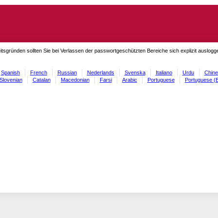
itsgründen sollten Sie bei Verlassen der passwortgeschützten Bereiche sich explizit auslog
Spanish
French
Russian
Nederlands
Svenska
Italiano
Urdu
Chine
Slovenian
Catalan
Macedonian
Farsi
Arabic
Portuguese
Portuguese (B