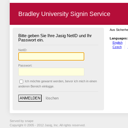
Bradley University Signin Service
Aus Sicherhe
Bitte geben Sie Ihre Jasig NetID und Ihr
Languages:
Passwort ein.
English
Czech
N
etID:
P
asswort:
Ich möchte ge
w
arnt werden, bevor ich mich in einen
anderen Bereich einlogge.
Served by snape
Copyright © 2005 - 2012 Jasig, Inc. All rights reserved.