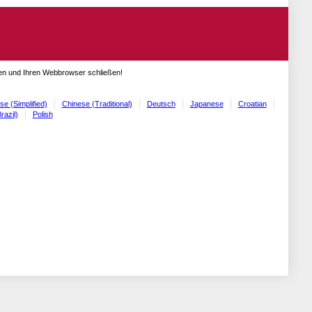
gen und Ihren Webbrowser schließen!
se (Simplified)
Chinese (Traditional)
Deutsch
Japanese
Croatian
razil)
Polish