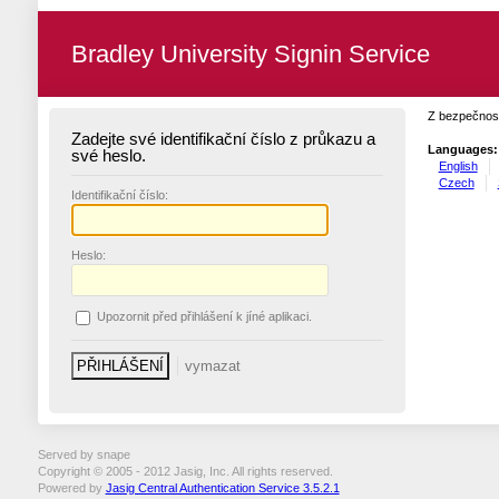
Bradley University Signin Service
Z bezpečnost
Zadejte své identifikační číslo z průkazu a
Languages:
své heslo.
English
Czech
I
dentifikační číslo:
H
eslo:
U
pozornit před přihlášení k jíné aplikaci.
Served by snape
Copyright © 2005 - 2012 Jasig, Inc. All rights reserved.
Powered by
Jasig Central Authentication Service 3.5.2.1