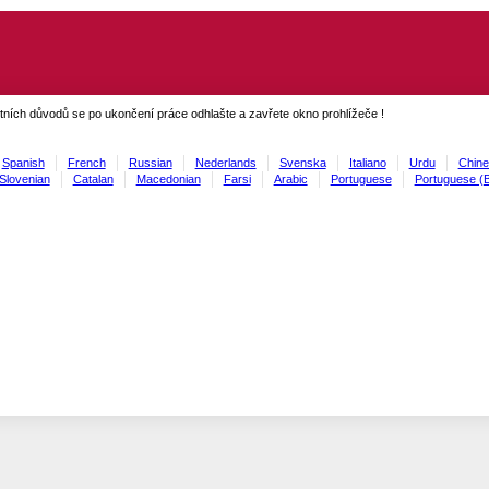
ních důvodů se po ukončení práce odhlašte a zavřete okno prohlížeče !
Spanish
French
Russian
Nederlands
Svenska
Italiano
Urdu
Chine
Slovenian
Catalan
Macedonian
Farsi
Arabic
Portuguese
Portuguese (B