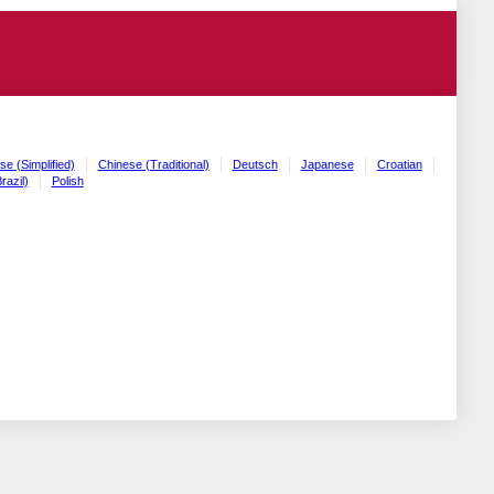
se (Simplified)
Chinese (Traditional)
Deutsch
Japanese
Croatian
razil)
Polish