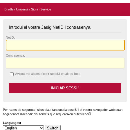
Bradley University Signin Service
Introdui el vostre Jasig NetID i contrasenya.
N
etID:
C
ontrasenya:
A
viseu-me abans d'obrir sessiÛ en altres llocs.
Per raons de seguretat, si us plau, tanqueu la sessiÛ i el vostre navegador web quan
hagi acabat d'accedir als serveis que requereixen autenticaciÛ.
Languages: