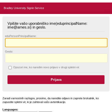
Bradley University Signin Service
Vpišite vašo uporabniško ime(eduprincipalName:
ime@arnes.si) in geslo.
edu
PersonPrincipalName:
G
eslo:
O
pozori me, ko naredim novo prijavo v drugi spletni vir.
Zaradi varnostnih razlogov, prosimo, da naredite odjavo in zaprete brskalnik, ko
zapustite spletni vir, ki je zahteval vašo avtentikacijo.
Languages: