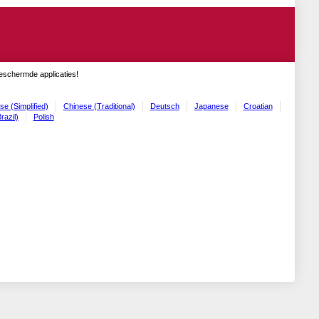
geschermde applicaties!
se (Simplified)
Chinese (Traditional)
Deutsch
Japanese
Croatian
razil)
Polish