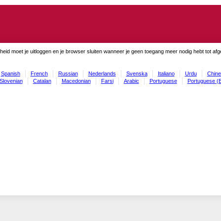
gheid moet je uitloggen en je browser sluiten wanneer je geen toegang meer nodig hebt tot af
Spanish
French
Russian
Nederlands
Svenska
Italiano
Urdu
Chine
Slovenian
Catalan
Macedonian
Farsi
Arabic
Portuguese
Portuguese (B