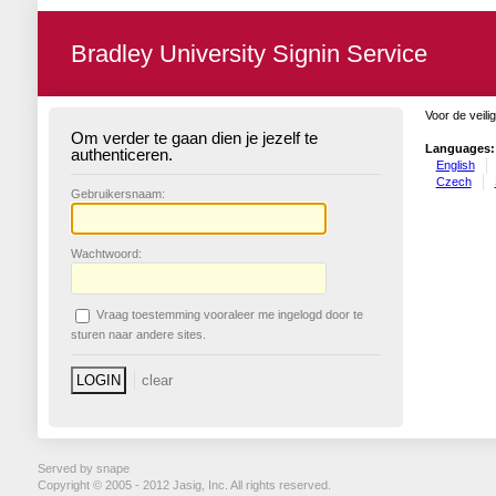
Bradley University Signin Service
Voor de veili
Om verder te gaan dien je jezelf te
Languages:
authenticeren.
English
Czech
G
ebruikersnaam:
W
achtwoord:
V
raag toestemming vooraleer me ingelogd door te
sturen naar andere sites.
Served by snape
Copyright © 2005 - 2012 Jasig, Inc. All rights reserved.