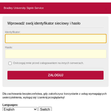
Bradley University Signin Service
Wprowadź swój identyfikator sieciowy i hasło
I
dentyfikator:
H
asło:
O
strzegaj mnie przed zalogowaniem na innych serwerach.
Dla zachowania bezpieczeństwa, gdy zakończysz korzystanie z usług wymagających
uwierzytelnienia, wyloguj się i zamknij przeglądarkę!
Languages: