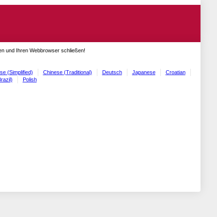
gen und Ihren Webbrowser schließen!
se (Simplified)
Chinese (Traditional)
Deutsch
Japanese
Croatian
razil)
Polish