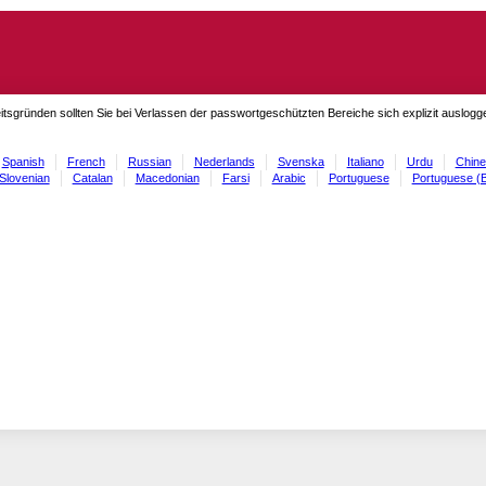
itsgründen sollten Sie bei Verlassen der passwortgeschützten Bereiche sich explizit auslog
Spanish
French
Russian
Nederlands
Svenska
Italiano
Urdu
Chine
Slovenian
Catalan
Macedonian
Farsi
Arabic
Portuguese
Portuguese (B