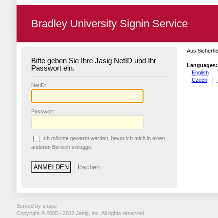
Bradley University Signin Service
Aus Sicherhe
Bitte geben Sie Ihre Jasig NetID und Ihr
Languages:
Passwort ein.
English
Czech
N
etID:
P
asswort:
Ich möchte ge
w
arnt werden, bevor ich mich in einen
anderen Bereich einlogge.
Served by snape
Copyright © 2005 - 2012 Jasig, Inc. All rights reserved.