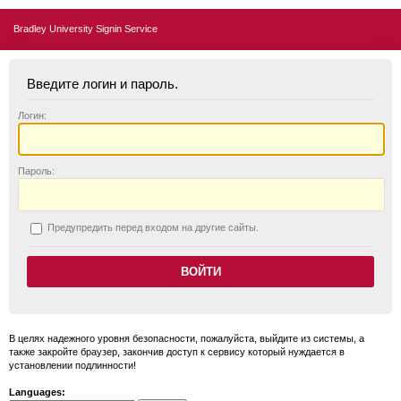
Bradley University Signin Service
Введите логин и пароль.
Логин:
П
ароль:
П
редупредить перед входом на другие сайты.
В целях надежного уровня безопасности, пожалуйста, выйдите из системы, а
также закройте браузер, закончив доступ к сервису который нуждается в
установлении подлинности!
Languages: