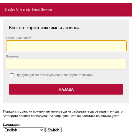
Bradley University Signin Service
Внесете корисничко име и лозинка.
К
орисничко име:
Л
озинка:
П
редупреди ме при најавување во други апликации.
Поради сигурносни причини ве молиме да не заборавите да се одјавите и да го
затворите вашиот пребарувач по завршувањето на работата со апликациите.
Languages: